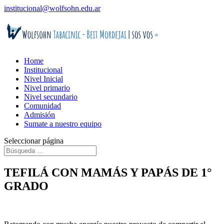
institucional@wolfsohn.edu.ar
Home
Institucional
Nivel Inicial
Nivel primario
Nivel secundario
Comunidad
Admisión
Sumate a nuestro equipo
Seleccionar página
TEFILÁ CON MAMÁS Y PAPÁS DE 1°
GRADO