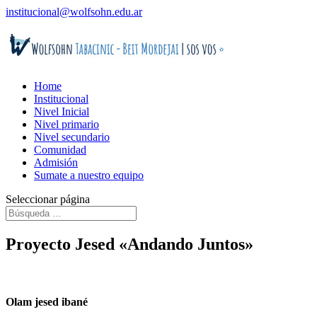
institucional@wolfsohn.edu.ar
Home
Institucional
Nivel Inicial
Nivel primario
Nivel secundario
Comunidad
Admisión
Sumate a nuestro equipo
Seleccionar página
Proyecto Jesed «Andando Juntos»
Olam jesed ibané