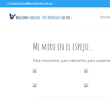
institucional@wolfsohn.edu.ar
Hom
Me miro en el espejo…
Para conocerme, para valorarme, para cuidarme 